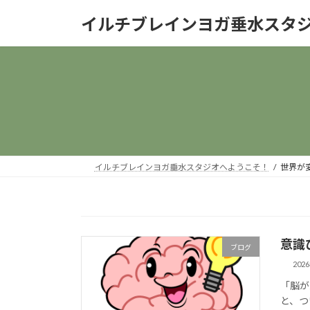
コ
ナ
イルチブレインヨガ垂水スタ
ン
ビ
テ
ゲ
ン
ー
ツ
シ
へ
ョ
ス
ン
キ
に
ッ
移
プ
動
イルチブレインヨガ垂水スタジオへようこそ！
世界が
意識
ブログ
202
「脳が
と、つ