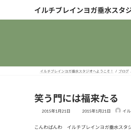
コ
ナ
イルチブレインヨガ垂水スタ
ン
ビ
テ
ゲ
ン
ー
ツ
シ
へ
ョ
ス
ン
キ
に
ッ
移
プ
動
イルチブレインヨガ垂水スタジオへようこそ！
ブログ
笑う門には福来たる
最
2015年1月21日
2015年1月21日
イル
終
更
こんわばんわ イルチブレインヨガ垂水スタ
新