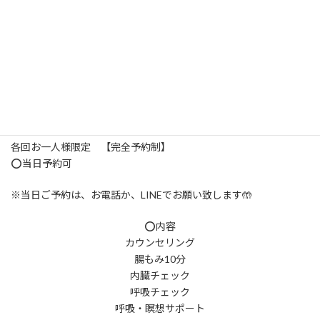
初回 2000円（税込）
毎週金曜日
①10時〜11時
②12時30分〜13時30分
③14時〜15時
④15時30分〜16時30分
⑤17時〜18時
各回お一人様限定 【完全予約制】
⭕️当日予約可
※当日ご予約は、お電話か、LINEでお願い致します🤲
⭕️内容
カウンセリング
腸もみ10分
内臓チェック
呼吸チェック
呼吸・瞑想サポート