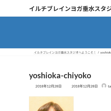
コ
ナ
イルチブレインヨガ垂水スタ
ン
ビ
テ
ゲ
ン
ー
ツ
シ
へ
ョ
ス
ン
キ
に
ッ
移
イルチブレインヨガ垂水スタジオへようこそ！
yoshiok
プ
動
yoshioka-chiyoko
最
2018年12月28日
2018年12月28日
t
終
更
新
日
時