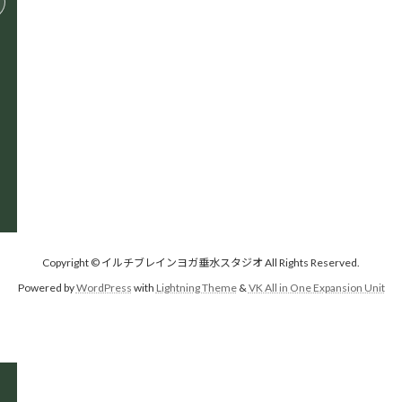
会社概要
お問い合わせフォーム
プライバシーポリシー
サイトマップ
Copyright © イルチブレインヨガ垂水スタジオ All Rights Reserved.
Powered by
WordPress
with
Lightning Theme
&
VK All in One Expansion Unit