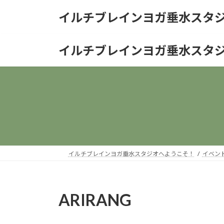
コ
ナ
イルチブレインヨガ垂水スタ
ン
ビ
テ
ゲ
ン
ー
イルチブレインヨガ垂水スタ
ツ
シ
へ
ョ
ス
ン
キ
に
ッ
移
プ
動
イルチブレインヨガ垂水スタジオへようこそ！
イベン
ARIRANG