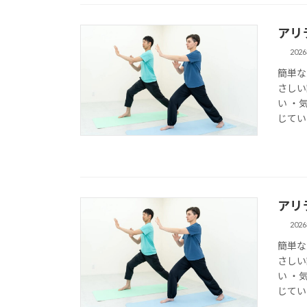
アリ
202
簡単な
さしい
い ・
じてい
アリ
202
簡単な
さしい
い ・
じてい