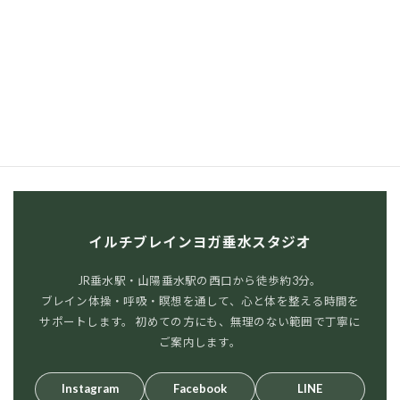
（水） 時間：10:00～11:00(体操40分) 開催日：
11月7日（金） 時間：10:00～11:00(体操40分)
開催日：1 […]
続きを読む
イルチブレインヨガ垂水スタジオ
JR垂水駅・山陽垂水駅の西口から徒歩約3分。
ブレイン体操・呼吸・瞑想を通して、心と体を整える時間を
サポートします。 初めての方にも、無理のない範囲で丁寧に
ご案内します。
Instagram
Facebook
LINE