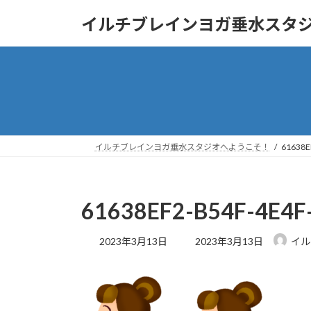
コ
ナ
イルチブレインヨガ垂水スタ
ン
ビ
テ
ゲ
ン
ー
ツ
シ
へ
ョ
ス
ン
キ
に
ッ
移
イルチブレインヨガ垂水スタジオへようこそ！
61638E
プ
動
61638EF2-B54F-4E4F
最
2023年3月13日
2023年3月13日
イル
終
更
新
日
時