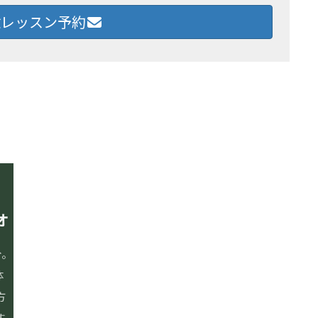
レッスン予約
オ
イルチブレインヨガとは
〒655-0027
兵庫県神戸市垂水区神田町
スタジオ案内・料金
分。
ニュー垂水ビル4階
レッスン内容
体
お問い合わせ
方
よくあるご質問
078-706-0378