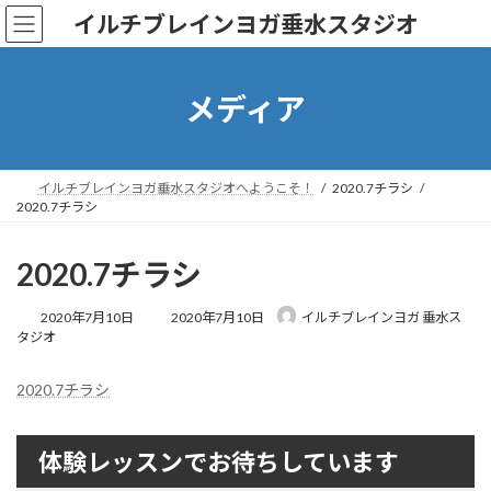
コ
ナ
イルチブレインヨガ垂水スタジオ
ン
ビ
テ
ゲ
ン
ー
ツ
シ
メディア
へ
ョ
ス
ン
キ
に
ッ
移
イルチブレインヨガ垂水スタジオへようこそ！
2020.7チラシ
プ
動
2020.7チラシ
2020.7チラシ
最
2020年7月10日
2020年7月10日
イルチブレインヨガ 垂水ス
終
タジオ
更
新
2020.7チラシ
日
時
:
体験レッスンでお待ちしています