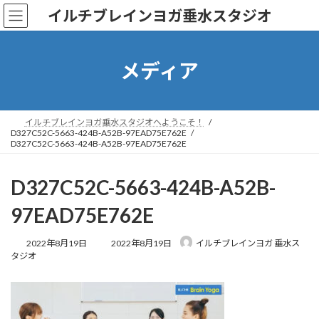
コ
ナ
イルチブレインヨガ垂水スタジオ
ン
ビ
テ
ゲ
ン
ー
ツ
シ
メディア
へ
ョ
ス
ン
キ
に
ッ
移
イルチブレインヨガ垂水スタジオへようこそ！
D327C52C-5663-424B-A52B-97EAD75E762E
プ
動
D327C52C-5663-424B-A52B-97EAD75E762E
D327C52C-5663-424B-A52B-
97EAD75E762E
最
2022年8月19日
2022年8月19日
イルチブレインヨガ 垂水ス
終
タジオ
更
新
日
時
: