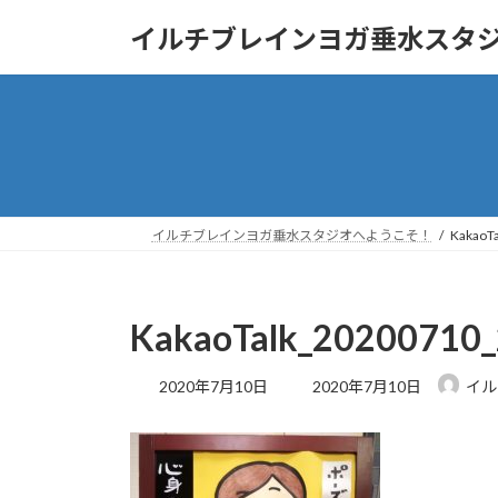
コ
ナ
イルチブレインヨガ垂水スタ
ン
ビ
テ
ゲ
ン
ー
ツ
シ
へ
ョ
ス
ン
キ
に
ッ
移
イルチブレインヨガ垂水スタジオへようこそ！
KakaoT
プ
動
KakaoTalk_20200710
最
2020年7月10日
2020年7月10日
イル
終
更
新
日
時