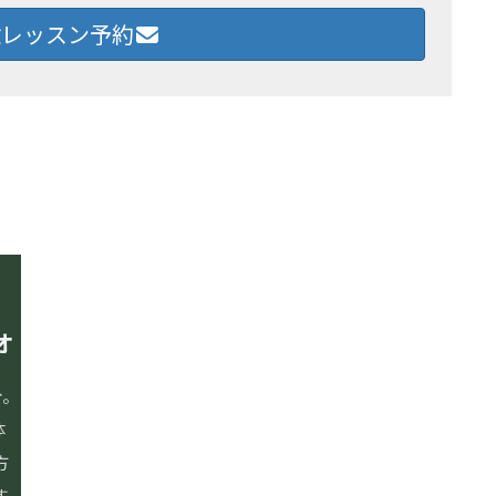
レッスン予約
オ
イルチブレインヨガとは
〒655-0027
兵庫県神戸市垂水区神田町
スタジオ案内・料金
分。
ニュー垂水ビル4階
レッスン内容
体
お問い合わせ
方
よくあるご質問
078-706-0378