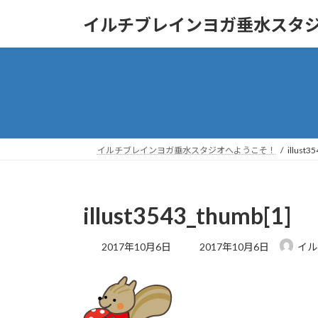
コ
ナ
イルチブレインヨガ垂水スタ
ン
ビ
テ
ゲ
ン
ー
ツ
シ
へ
ョ
ス
ン
キ
に
ッ
移
イルチブレインヨガ垂水スタジオへようこそ！
illust3
プ
動
illust3543_thumb[1]
最
2017年10月6日
2017年10月6日
イル
終
更
新
日
時