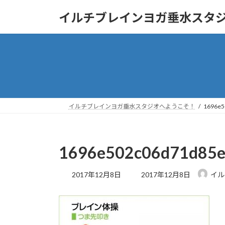
コ
ナ
イルチブレインヨガ垂水スタ
ン
ビ
テ
ゲ
ン
ー
ツ
シ
へ
ョ
ス
ン
キ
に
ッ
移
イルチブレインヨガ垂水スタジオへようこそ！
1696e5
プ
動
1696e502c06d71d85e
最
2017年12月8日
2017年12月8日
イル
終
更
新
日
時