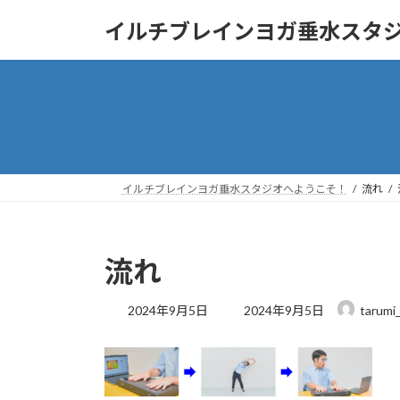
コ
ナ
イルチブレインヨガ垂水スタ
ン
ビ
テ
ゲ
ン
ー
ツ
シ
へ
ョ
ス
ン
キ
に
ッ
移
イルチブレインヨガ垂水スタジオへようこそ！
流れ
プ
動
流れ
最
2024年9月5日
2024年9月5日
tarumi
終
更
新
日
時