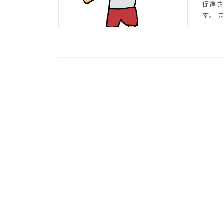
促進さ
す。 