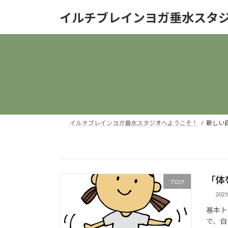
コ
ナ
イルチブレインヨガ垂水スタ
ン
ビ
テ
ゲ
ン
ー
ツ
シ
へ
ョ
ス
ン
キ
に
ッ
移
プ
動
イルチブレインヨガ垂水スタジオへようこそ！
新しい
「体
ブログ
202
基本ト
で、自