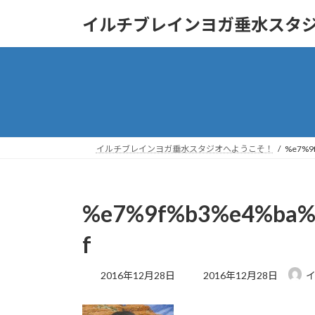
コ
ナ
イルチブレインヨガ垂水スタ
ン
ビ
テ
ゲ
ン
ー
ツ
シ
へ
ョ
ス
ン
キ
に
ッ
移
イルチブレインヨガ垂水スタジオへようこそ！
%e7%9
プ
動
%e7%9f%b3%e4%ba
f
最
2016年12月28日
2016年12月28日
終
更
新