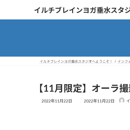
コ
ナ
イルチブレインヨガ垂水スタ
ン
ビ
テ
ゲ
ン
ー
ツ
シ
へ
ョ
ス
ン
キ
に
ッ
移
イルチブレインヨガ垂水スタジオへようこそ！
インフ
プ
動
【11月限定】オーラ
最
2022年11月22日
2022年11月22日
終
更
新
日
時