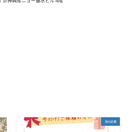
３６ 京神興産ニュー垂水ビル 4階
次の記事