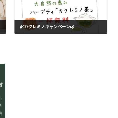
🌿カクレミノキャンペーン🌿
2022年12月11日
オ
イルチブレインヨガとは
〒655-0027
兵庫県神戸市垂水区神田町
スタジオ案内・料金
分。
ニュー垂水ビル4階
レッスン内容
体
お問い合わせ
方
よくあるご質問