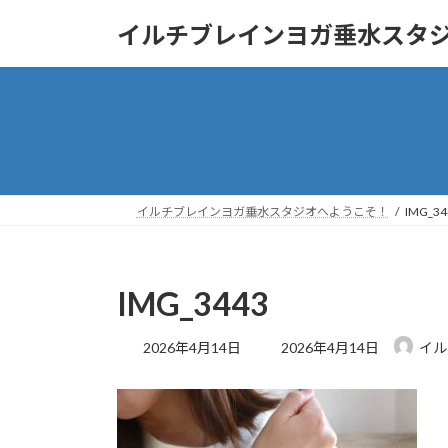
コ
ナ
イルチブレインヨガ垂水スタ
ン
ビ
テ
ゲ
ン
ー
ツ
シ
へ
ョ
ス
ン
キ
に
ッ
移
イルチブレインヨガ垂水スタジオへようこそ！
IMG_34
プ
動
IMG_3443
最
2026年4月14日
2026年4月14日
イル
終
更
新
日
時