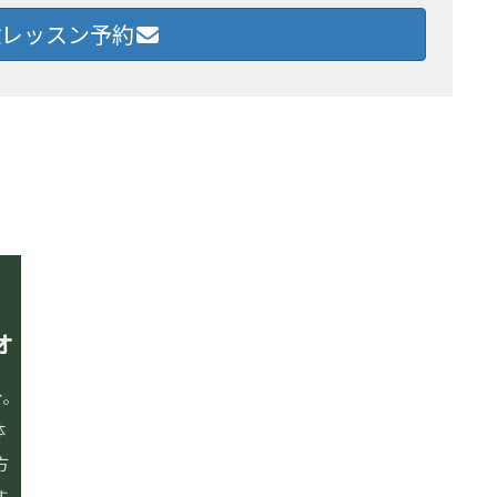
レッスン予約
オ
イルチブレインヨガとは
〒655-0027
兵庫県神戸市垂水区神田町
スタジオ案内・料金
分。
ニュー垂水ビル4階
レッスン内容
体
お問い合わせ
方
よくあるご質問
078-706-0378