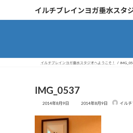
コ
ナ
イルチブレインヨガ垂水スタ
ン
ビ
テ
ゲ
ン
ー
ツ
シ
へ
ョ
ス
ン
キ
に
ッ
移
イルチブレインヨガ垂水スタジオへようこそ！
IMG_05
プ
動
IMG_0537
最
2014年8月9日
2014年8月9日
イルチ
終
更
新
日
時