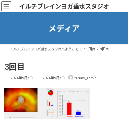
コ
ナ
イルチブレインヨガ垂水スタジオ
ン
ビ
テ
ゲ
ン
ー
ツ
シ
メディア
へ
ョ
ス
ン
キ
に
ッ
移
イルチブレインヨガ垂水スタジオへようこそ！
3回目
3回目
プ
動
3回目
最
2024年9月5日
2024年9月5日
tarumi_admin
終
更
新
日
時
: